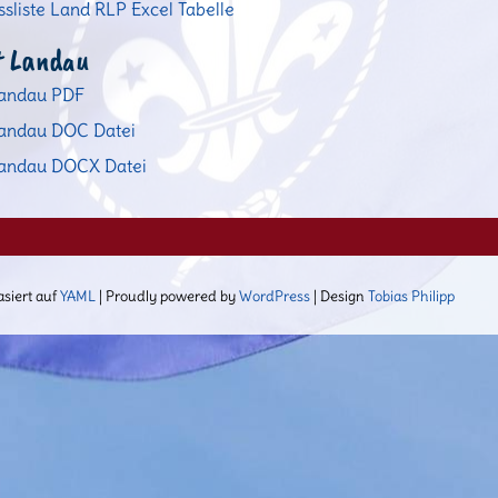
sliste Land RLP Excel Tabelle
t Landau
Landau PDF
Landau DOC Datei
Landau DOCX Datei
asiert auf
YAML
| Proudly powered by
WordPress
| Design
Tobias Philipp