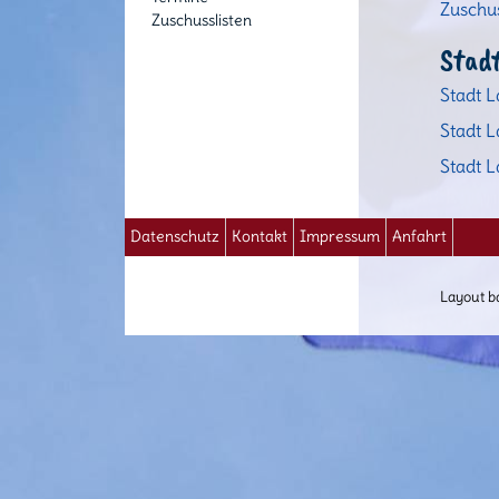
Zuschus
Zuschusslisten
Stad
Stadt 
Stadt 
Stadt 
Datenschutz
Kontakt
Impressum
Anfahrt
Layout b