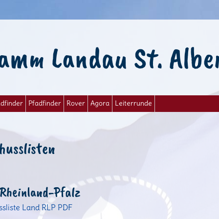
amm Landau St. Albe
dfinder
Pfadfinder
Rover
Agora
Leiterrunde
husslisten
 Rheinland-Pfalz
ssliste Land RLP PDF