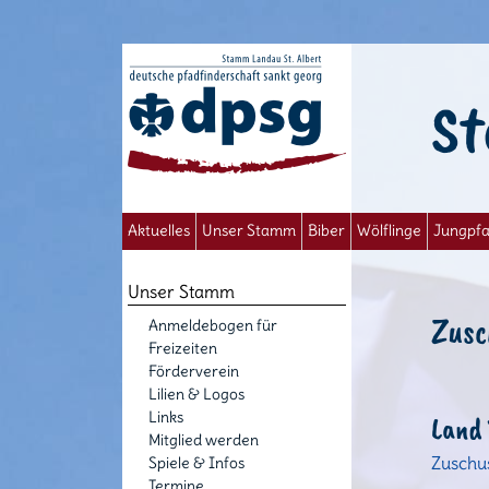
St
Aktuelles
Unser Stamm
Biber
Wölflinge
Jungpfa
Unser Stamm
Zusc
Anmeldebogen für
Freizeiten
Förderverein
Lilien & Logos
Links
Land
Mitglied werden
Zuschu
Spiele & Infos
Termine