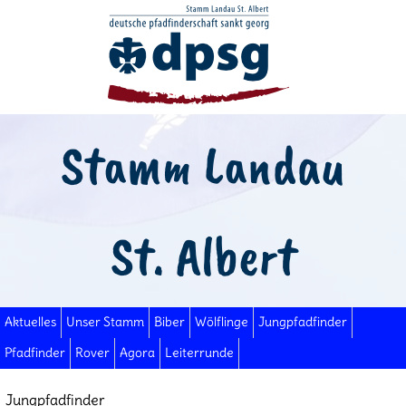
Stamm Landau
St. Albert
Aktuelles
Unser Stamm
Biber
Wölflinge
Jungpfadfinder
Pfadfinder
Rover
Agora
Leiterrunde
Jungpfadfinder