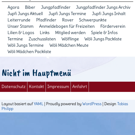
Agora
Biber
Jungpfadfinder
Jungpfadfinder Jungs Archiv
Jupfi Jungs Aktuell
Jupfi Jungs Termine
Jupfi Jungs Inhalt
Leiterrunde
Pfadfinder
Rover
Schwerpunkte
Unser Stamm
Anmeldebogen für Freizeiten
Förderverein
Lilien & Logos
Links
Mitglied werden
Spiele & Infos
Termine
Zuschusslisten
Wölflinge
Wöli Jungs Packliste
Wöli Jungs Termine
Wöli Mädchen Meute
Wöli Mädchen Packliste
Nicht im Hauptmenü
Datenschutz
Kontakt
Impressum
Anfahrt
Layout basiert auf
YAML
| Proudly powered by
WordPress
| Design
Tobias
Philipp