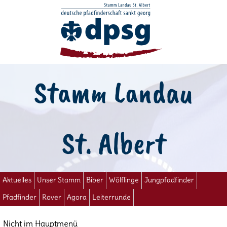
Stamm Landau
St. Albert
Aktuelles
Unser Stamm
Biber
Wölflinge
Jungpfadfinder
Pfadfinder
Rover
Agora
Leiterrunde
Nicht im Hauptmenü