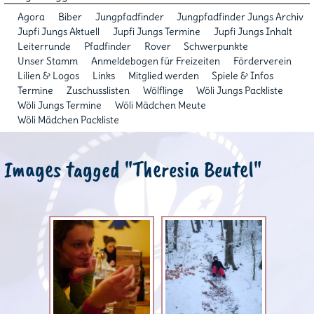
Agora
Biber
Jungpfadfinder
Jungpfadfinder Jungs Archiv
Jupfi Jungs Aktuell
Jupfi Jungs Termine
Jupfi Jungs Inhalt
Leiterrunde
Pfadfinder
Rover
Schwerpunkte
Unser Stamm
Anmeldebogen für Freizeiten
Förderverein
Lilien & Logos
Links
Mitglied werden
Spiele & Infos
Termine
Zuschusslisten
Wölflinge
Wöli Jungs Packliste
Wöli Jungs Termine
Wöli Mädchen Meute
Wöli Mädchen Packliste
Images tagged "Theresia Beutel"