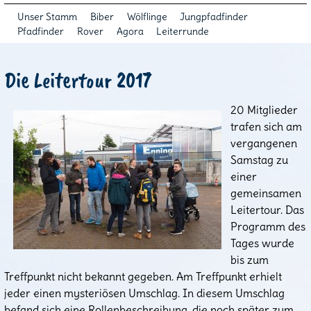
Unser Stamm
Biber
Wölflinge
Jungpfadfinder
Pfadfinder
Rover
Agora
Leiterrunde
Die Leitertour 2017
20 Mitglieder
trafen sich am
vergangenen
Samstag zu
einer
gemeinsamen
Leitertour. Das
Programm des
Tages wurde
bis zum
Treffpunkt nicht bekannt gegeben. Am Treffpunkt erhielt
jeder einen mysteriösen Umschlag. In diesem Umschlag
befand sich eine Rollenbeschreibung, die noch später zum