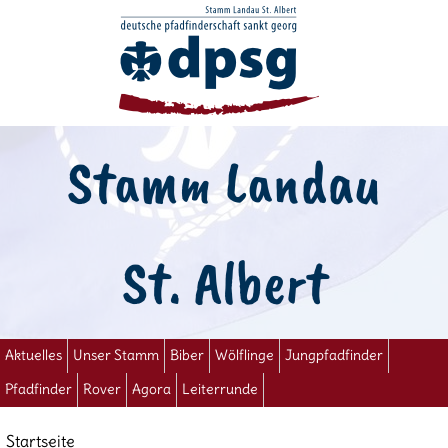
Stamm Landau
St. Albert
Aktuelles
Unser Stamm
Biber
Wölflinge
Jungpfadfinder
Pfadfinder
Rover
Agora
Leiterrunde
Startseite