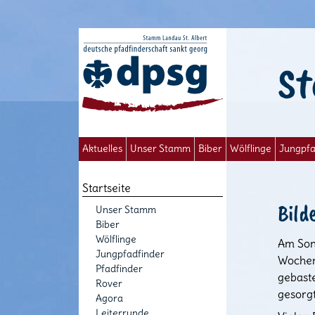
St
Aktuelles
Unser Stamm
Biber
Wölflinge
Jungpfa
Startseite
Bild
Unser Stamm
Biber
Wölflinge
Am Sonn
Jungpfadfinder
Wochen
Pfadfinder
gebast
Rover
gesorgt
Agora
Leiterrunde