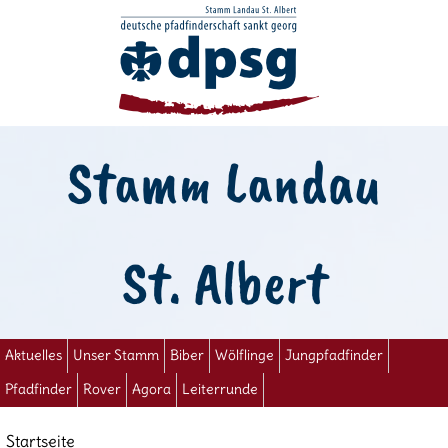
Stamm Landau
St. Albert
Aktuelles
Unser Stamm
Biber
Wölflinge
Jungpfadfinder
Pfadfinder
Rover
Agora
Leiterrunde
Startseite