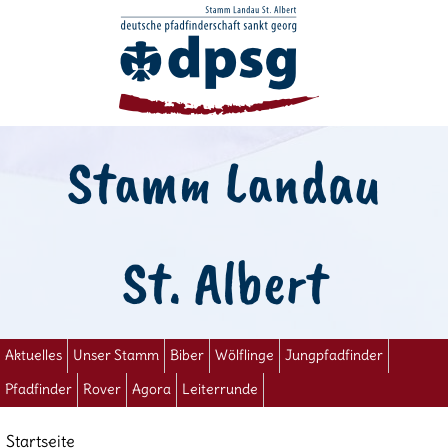
Stamm Landau
St. Albert
Aktuelles
Unser Stamm
Biber
Wölflinge
Jungpfadfinder
Pfadfinder
Rover
Agora
Leiterrunde
Startseite